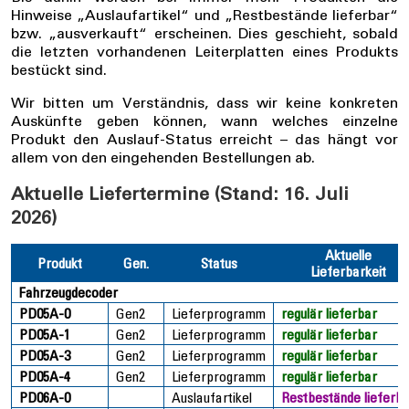
Hinweise „Auslaufartikel“ und „Restbestände lieferbar“
bzw. „ausverkauft“ erscheinen. Dies geschieht, sobald
die letzten vorhandenen Leiterplatten eines Produkts
bestückt sind.
Wir bitten um Verständnis, dass wir keine konkreten
Auskünfte geben können, wann welches einzelne
Produkt den Auslauf-Status erreicht – das hängt vor
allem von den eingehenden Bestellungen ab.
Aktuelle Liefertermine (Stand: 16. Juli
2026)
Aktuelle
Produkt
Gen.
Status
Lieferbarkeit
Fahrzeugdecoder
PD05A-0
Gen2
Lieferprogramm
regulär lieferbar
PD05A-1
Gen2
Lieferprogramm
regulär lieferbar
PD05A-3
Gen2
Lieferprogramm
regulär lieferbar
PD05A-4
Gen2
Lieferprogramm
regulär lieferbar
PD06A-0
Auslaufartikel
Restbestände lieferb