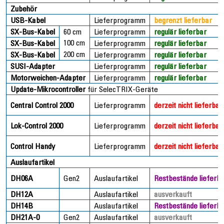
Zubehör
USB-Kabel
Lieferprogramm
begrenzt lieferbar
SX-Bus-Kabel
60 cm
Lieferprogramm
regulär lieferbar
100 cm
SX-Bus-Kabel
Lieferprogramm
regulär lieferbar
200 cm
SX-Bus-Kabel
Lieferprogramm
regulär lieferbar
SUSI-Adapter
Lieferprogramm
regulär lieferbar
Motorweichen-Adapter
Lieferprogramm
regulär lieferbar
Update-Mikrocontroller
für SelecTRIX-Geräte
Central Control 2000
Lieferprogramm
derzeit nicht lieferbar
Lok-Control 2000
Lieferprogramm
derzeit nicht lieferbar
Control Handy
Lieferprogramm
derzeit nicht lieferbar
Auslaufartikel
DH06A
Gen2
Auslaufartikel
Restbestände lieferb
DH12A
Auslaufartikel
ausverkauft
DH14B
Auslaufartikel
Restbestände lieferb
DH21A-0
Gen2
Auslaufartikel
ausverkauft