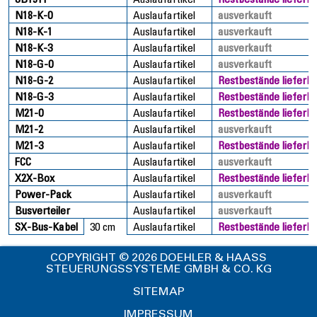
N18-K-0
Auslaufartikel
ausverkauft
N18-K-1
Auslaufartikel
ausverkauft
N18-K-3
Auslaufartikel
ausverkauft
N18-G-0
Auslaufartikel
ausverkauft
N18-G-2
Auslaufartikel
Restbestände lieferb
N18-G-3
Auslaufartikel
Restbestände lieferb
M21-0
Auslaufartikel
Restbestände lieferb
M21-2
Auslaufartikel
ausverkauft
M21-3
Auslaufartikel
Restbestände lieferb
FCC
Auslaufartikel
ausverkauft
X2X-Box
Auslaufartikel
Restbestände lieferb
Power-Pack
Auslaufartikel
ausverkauft
Busverteiler
Auslaufartikel
ausverkauft
SX-Bus-Kabel
30 cm
Auslaufartikel
Restbestände lieferb
COPYRIGHT © 2026 DOEHLER & HAASS
STEUERUNGSSYSTEME GMBH & CO. KG
SITEMAP
IMPRESSUM