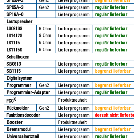
SP05A-2
Gen2
Lieferprogramm
begrenzt lieferbar
SP05A-3
Gen2
Lieferprogramm
regulär lieferbar
SP16A-0
Lieferprogramm
regulär lieferbar
Lautsprecher
LS0813S
6 Ohm
Lieferprogramm
regulär lieferbar
8 Ohm
LS1412S
Lieferprogramm
regulär lieferbar
6 Ohm
LS1115
Lieferprogramm
regulär lieferbar
6 Ohm
LS1115S
Lieferprogramm
regulär lieferbar
Schallboxen
SB0813
Lieferprogramm
regulär lieferbar
SB1115
Lieferprogramm
begrenzt lieferbar
Digitalsystem
Programmer
Gen2
Lieferprogramm
begrenzt lieferbar
Programmier-Adapter
Lieferprogramm
regulär lieferbar
X
Produktneuheit
FCC
Rückmelder
Gen2
Lieferprogramm
begrenzt lieferbar
Funktionsdecoder
Lieferprogramm
derzeit nicht lieferbar
Booster
Produktneuheit
Bremsmodul
Lieferprogramm
begrenzt lieferbar
Universalnetzteil
Lieferprogramm
regulär lieferbar