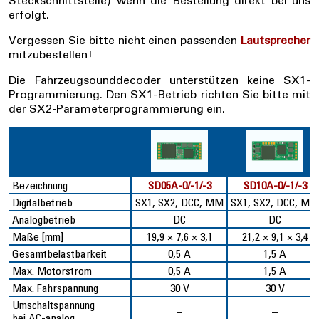
Steckschnittstelle) wenn die Bestellung direkt bei uns
erfolgt.
Vergessen Sie bitte nicht einen passenden
Lautsprecher
mitzubestellen!
Die Fahrzeugsounddecoder unterstützen
keine
SX1-
Programmierung. Den SX1-Betrieb richten Sie bitte mit
der SX2-Parameterprogrammierung ein.
Bezeichnung
SD05A-0/-1/-3
SD10A-0/-1/-3
Digitalbetrieb
SX1, SX2, DCC, MM
SX1, SX2, DCC, MM
Analogbetrieb
DC
DC
Maße [mm]
19,9 × 7,6 × 3,1
21,2 × 9,1 × 3,4
Gesamtbelastbarkeit
0,5 A
1,5 A
Max. Motorstrom
0,5 A
1,5 A
Max. Fahrspannung
30 V
30 V
Umschaltspannung
–
–
bei AC-analog