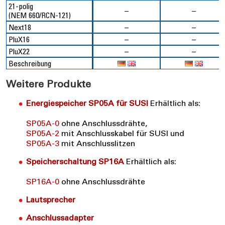
21-polig
–
–
(NEM 660/RCN-121)
Next18
–
–
PluX16
–
–
PluX22
–
–
Beschreibung
Weitere Produkte
Energiespeicher SP05A für SUSI
Erhältlich als:
SP05A-0
ohne Anschlussdrähte,
SP05A-2
mit Anschlusskabel für SUSI und
SP05A-3
mit Anschlusslitzen
Speicherschaltung SP16A
Erhältlich als:
SP16A-0
ohne Anschlussdrähte
Lautsprecher
Anschlussadapter