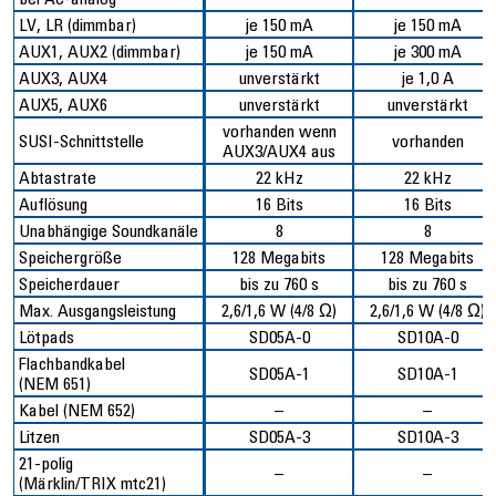
LV, LR (dimmbar)
je 150 mA
je 150 mA
AUX1, AUX2 (dimmbar)
je 150 mA
je 300 mA
AUX3, AUX4
unverstärkt
je 1,0 A
AUX5, AUX6
unverstärkt
unverstärkt
vorhanden wenn
SUSI-Schnittstelle
vorhanden
AUX3/AUX4 aus
Abtastrate
22 kHz
22 kHz
Auflösung
16 Bits
16 Bits
Unabhängige Soundkanäle
8
8
Speichergröße
128 Megabits
128 Megabits
Speicherdauer
bis zu 760 s
bis zu 760 s
Max. Ausgangsleistung
2,6/1,6 W (4/8 Ω)
2,6/1,6 W (4/8 Ω)
Lötpads
SD05A-0
SD10A-0
Flachbandkabel
SD05A-1
SD10A-1
(NEM 651)
Kabel (NEM 652)
–
–
Litzen
SD05A-3
SD10A-3
21-polig
–
–
(Märklin/TRIX mtc21)