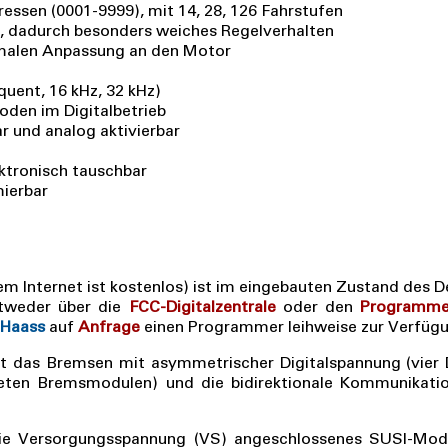
essen (0001-9999), mit 14, 28, 126 Fahrstufen
, dadurch besonders weiches Regelverhalten
imalen Anpassung an den Motor
quent, 16 kHz, 32 kHz)
oden im Digitalbetrieb
 und analog aktivierbar
ektronisch tauschbar
ierbar
 Internet ist kostenlos) ist im eingebauten Zustand des D
ntweder über die
FCC-Digitalzentrale
oder den
Programme
 Haass
auf
Anfrage
einen Programmer leihweise zur Verfügu
t das Bremsen mit asymmetrischer Digitalspannung (vier Di
eten Bremsmodulen) und die bidirektionale Kommunikati
die Versorgungsspannung (VS) angeschlossenes SUSI-Modu