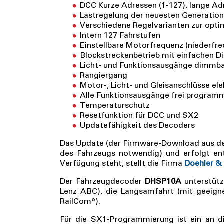
DCC Kurze Adressen (1-127), lange Adr
Lastregelung der neuesten Generation
Verschiedene Regelvarianten zur opt
Intern 127 Fahrstufen
Einstellbare Motorfrequenz (niederfre
Blockstreckenbetrieb mit einfachen Di
Licht- und Funktionsausgänge dimmbar
Rangiergang
Motor-, Licht- und Gleisanschlüsse el
Alle Funktionsausgänge frei programm
Temperaturschutz
Resetfunktion für DCC und SX2
Updatefähigkeit des Decoders
Das Update (der Firmware-Download aus dem
des Fahrzeugs notwendig) und erfolgt e
Verfügung steht, stellt die Firma
Doehler &
Der Fahrzeugdecoder
DHSP10A
unterstütz
Lenz ABC), die Langsamfahrt (mit geeign
RailCom®).
Für die SX1-Programmierung ist ein an 