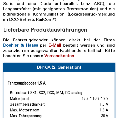
Serie und eine Diode antiparallel, Lenz ABC), die
Langsamfahrt (mit geeigneten Bremsmodulen) und die
bidirektionale Kommunikation (Lokadressrückmeldung
im DCC-Betrieb, RailCom®).
Lieferbare Produktausführungen
Die Fahrzeugdecoder können direkt bei der Firma
Doehler & Haass
per
E-Mail
bestellt werden und sind
zusätzlich im ausgewählten Fachhandel erhältlich. Bitte
beachten Sie unsere
Versandkosten
.
DH16A (2. Generation)
Fahrzeugdecoder 1,5 A
Betriebsart SX1, SX2, DCC, MM, DC-analog
Maße [mm]
15,9 * 10,9 * 2,3
Gesamtbelastbarkeit
1,5 A
Max. Motorstrom
1,5 A
Max. Fahrspannung
30 V