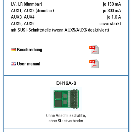
LV, LR (dimmbar)
je 150 mA
AUX1, AUX2 (dimmbar)
je 300 mA
AUX3, AUX4
je 1,0 A
AUX5, AUX6
unverstärkt
mit SUSI-Schnittstelle (wenn AUX5/AUX6 deaktiviert)
Beschreibung
User manual
DH16A-0
Ohne Anschlussdrähte,
ohne Steckverbinder