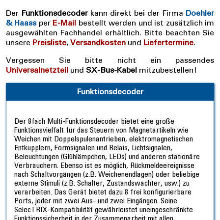
Der
Funktionsdecoder
kann direkt bei der Firma
Doehler
& Haass
per
E-Mail
bestellt werden und ist zusätzlich im
ausgewählten Fachhandel erhältlich. Bitte beachten Sie
unsere
Preisliste
,
Versandkosten
und
Liefertermine
.
Vergessen Sie bitte nicht ein passendes
Universalnetzteil
und
SX-Bus-Kabel
mitzubestellen!
Funktionsdecoder
Der 8fach Multi-Funktionsdecoder bietet eine große
Funktionsvielfalt für das Steuern von Magnetartikeln wie
Weichen mit Doppelspulenantrieben, elektromagnetischen
Entkupplern, Formsignalen und Relais, Lichtsignalen,
Beleuchtungen (Glühlämpchen, LEDs) und anderen stationäre
Verbrauchern. Ebenso ist es möglich, Rückmeldeereignisse
nach Schaltvorgängen (z.B. Weichenendlagen) oder beliebige
externe Stimuli (z.B. Schalter, Zustandswächter, usw.) zu
verarbeiten. Das Gerät bietet dazu 8 frei konfigurierbare
Ports, jeder mit zwei Aus- und zwei Eingängen. Seine
SelecTRIX-Kompatibilität gewährleistet uneingeschränkte
Funktionssicherheit in der Zusammenarbeit mit allen